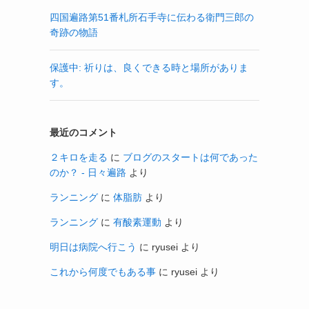
四国遍路第51番札所石手寺に伝わる衛門三郎の
奇跡の物語
保護中: 祈りは、良くできる時と場所がありま
す。
最近のコメント
２キロを走る
に
ブログのスタートは何であった
のか？ - 日々遍路
より
ランニング
に
体脂肪
より
ランニング
に
有酸素運動
より
明日は病院へ行こう
に
ryusei
より
これから何度でもある事
に
ryusei
より