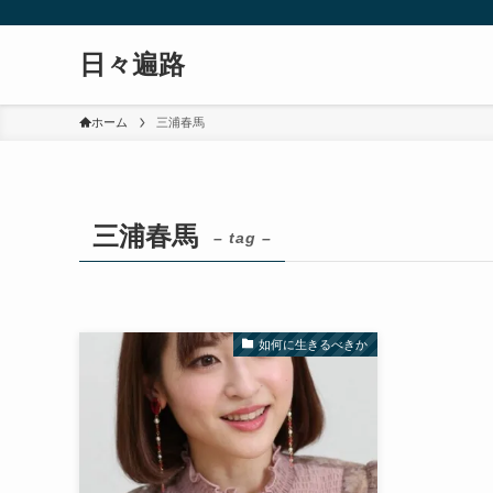
日々遍路
ホーム
三浦春馬
三浦春馬
– tag –
如何に生きるべきか