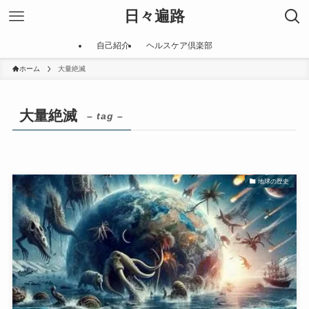
日々遍路
自己紹介
ヘルスケア倶楽部
ホーム
大量絶滅
大量絶滅
– tag –
地球の歴史