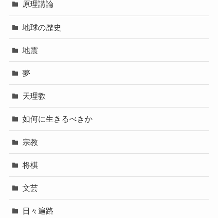
原理講論
地球の歴史
地震
夢
天理教
如何に生きるべきか
宗教
将棋
文芸
日々遍路