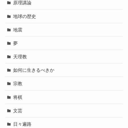
原理講論
地球の歴史
地震
夢
天理教
如何に生きるべきか
宗教
将棋
文芸
日々遍路