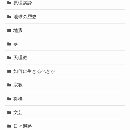
原理講論
地球の歴史
地震
夢
天理教
如何に生きるべきか
宗教
将棋
文芸
日々遍路