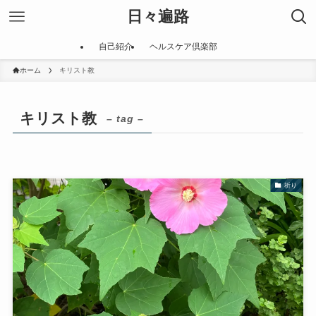
日々遍路
自己紹介
ヘルスケア倶楽部
ホーム
キリスト教
キリスト教
– tag –
祈り