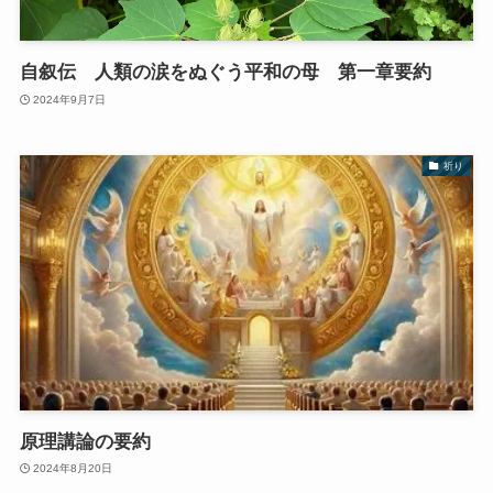
自叙伝 人類の涙をぬぐう平和の母 第一章要約
2024年9月7日
祈り
原理講論の要約
2024年8月20日