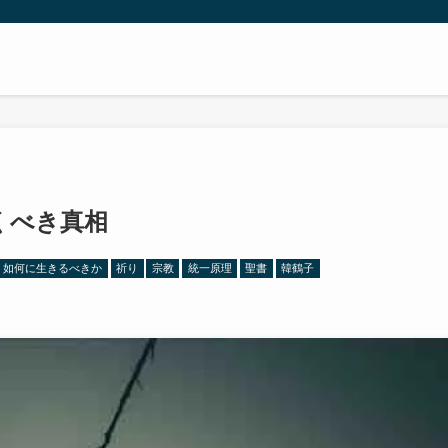
くべき真相
如何に生きるべきか
祈り
宗教
統一原理
聖書
韓鶴子