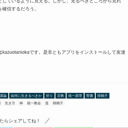
としているように見える。しかし、見るべきところから見れ
を確信するだろう。
zuotaniokaです。是非とも
アプリ
をイン
ストール
して友達
講論
如何に生きるべきか
祈り
宗教
統一原理
聖書
韓鶴子
明
生き方
神
統一教会
道
韓鶴子
たらシェアしてね！