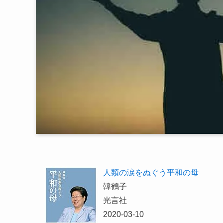
人類の涙をぬぐう平和の母
韓鶴子
光言社
2020-03-10