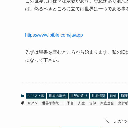
この世界には様々な宗教があり、思想があり混沌
ば、然るべきところに立てば世界は一つである事
https://www.bible.com/ja/app
先ずは
聖書を読むところから始まります。私のIDはka
になって下さい。
キリスト教
世界の歴史
世界の終り
世界情勢
信仰
原理
サタン
世界平和統一
予言
人生
信仰
家庭連合
文鮮
よかっ