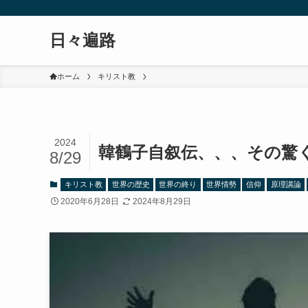
日々遍路
ホーム
キリスト教
2024
韓鶴子自叙伝、、、その驚
8/29
キリスト教
世界の歴史
世界の終り
世界情勢
信仰
原理講論
2020年6月28日
2024年8月29日