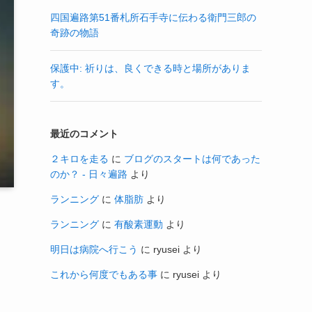
四国遍路第51番札所石手寺に伝わる衛門三郎の
奇跡の物語
保護中: 祈りは、良くできる時と場所がありま
す。
最近のコメント
２キロを走る
に
ブログのスタートは何であった
のか？ - 日々遍路
より
ランニング
に
体脂肪
より
ランニング
に
有酸素運動
より
明日は病院へ行こう
に
ryusei
より
これから何度でもある事
に
ryusei
より