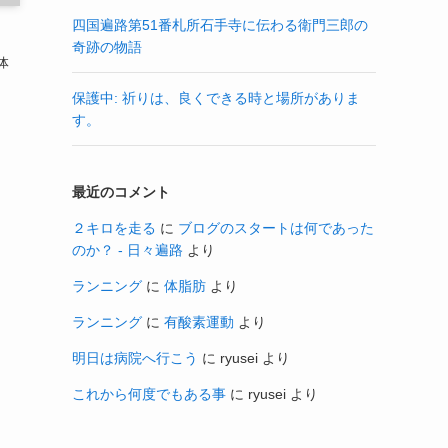
四国遍路第51番札所石手寺に伝わる衛門三郎の
奇跡の物語
体
保護中: 祈りは、良くできる時と場所がありま
す。
最近のコメント
２キロを走る
に
ブログのスタートは何であった
のか？ - 日々遍路
より
ランニング
に
体脂肪
より
ランニング
に
有酸素運動
より
明日は病院へ行こう
に
ryusei
より
これから何度でもある事
に
ryusei
より