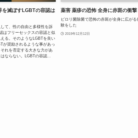
を滅ぼすLGBTの容認は
薬害 薬疹の恐怖 全身に赤斑の衝撃
ピロリ菌除菌で恐怖の赤斑が全身に広がる
験をした
視して、性の自由と多様性を訴
容認はフリーセックスの容認と似
2019年12月12日
える。そのようなLGBTを良い
BTが奨励されるような事があっ
。それを否定する大きな力があ
ならない。LGBTの容認...