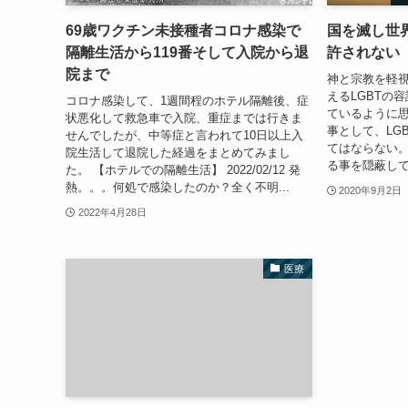
69歳ワクチン未接種者コロナ感染で
国を滅し世界
隔離生活から119番そして入院から退
許されない
院まで
神と宗教を軽
えるLGBTの
コロナ感染して、1週間程のホテル隔離後、症
ているように思
状悪化して救急車で入院、重症までは行きま
事として、LG
せんでしたが、中等症と言われて10日以上入
てはならない
院生活して退院した経過をまとめてみまし
る事を隠蔽しては
た。 【ホテルでの隔離生活】 2022/02/12 発
熱。。。何処で感染したのか？全く不明...
2020年9月2日
2022年4月28日
医療