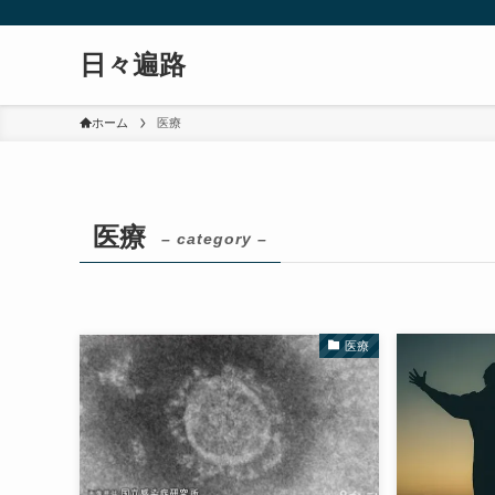
日々遍路
ホーム
医療
医療
– category –
医療