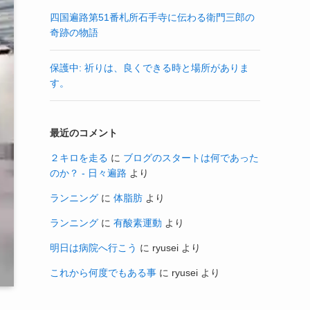
四国遍路第51番札所石手寺に伝わる衛門三郎の
奇跡の物語
保護中: 祈りは、良くできる時と場所がありま
す。
最近のコメント
２キロを走る
に
ブログのスタートは何であった
のか？ - 日々遍路
より
ランニング
に
体脂肪
より
ランニング
に
有酸素運動
より
明日は病院へ行こう
に
ryusei
より
これから何度でもある事
に
ryusei
より