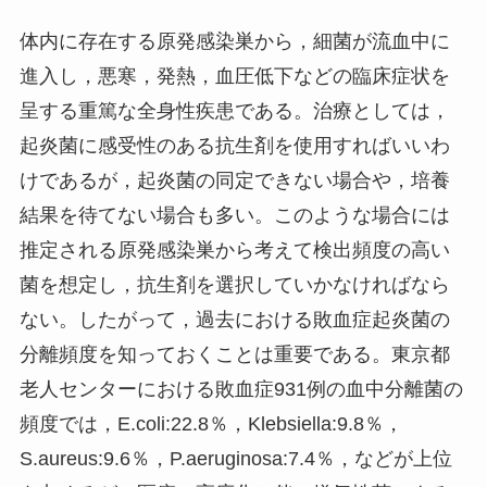
体内に存在する原発感染巣から，細菌が流血中に
進入し，悪寒，発熱，血圧低下などの臨床症状を
呈する重篤な全身性疾患である。治療としては，
起炎菌に感受性のある抗生剤を使用すればいいわ
けであるが，起炎菌の同定できない場合や，培養
結果を待てない場合も多い。このような場合には
推定される原発感染巣から考えて検出頻度の高い
菌を想定し，抗生剤を選択していかなければなら
ない。したがって，過去における敗血症起炎菌の
分離頻度を知っておくことは重要である。東京都
老人センターにおける敗血症931例の血中分離菌の
頻度では，E.coli:22.8％，Klebsiella:9.8％，
S.aureus:9.6％，P.aeruginosa:7.4％，などが上位