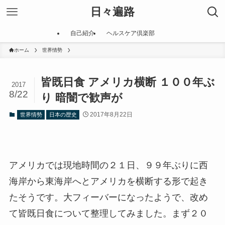
日々遍路
自己紹介
ヘルスケア倶楽部
ホーム
世界情勢
皆既日食 アメリカ横断 １００年ぶ
2017
8/22
り 暗闇で歓声が
2017年8月22日
世界情勢
日本の歴史
アメリカでは現地時間の２１日、９９年ぶりに西
海岸から東海岸へとアメリカを横断する形で起き
たそうです。大フィーバーになったようで、改め
て皆既日食について整理してみました。まず２０