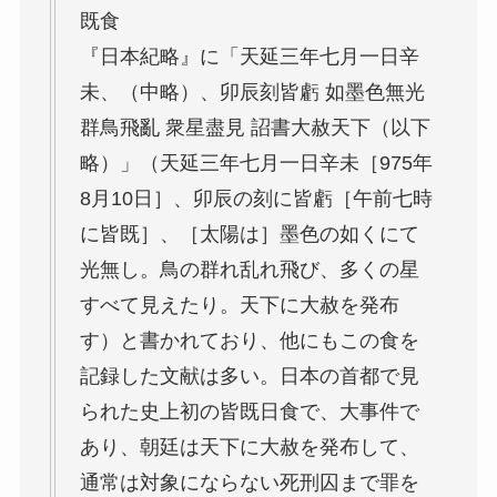
既食
『日本紀略』に「天延三年七月一日辛
未、（中略）、卯辰刻皆虧 如墨色無光
群鳥飛亂 衆星盡見 詔書大赦天下（以下
略）」（天延三年七月一日辛未［975年
8月10日］、卯辰の刻に皆虧［午前七時
に皆既］、［太陽は］墨色の如くにて
光無し。鳥の群れ乱れ飛び、多くの星
すべて見えたり。天下に大赦を発布
す）と書かれており、他にもこの食を
記録した文献は多い。日本の首都で見
られた史上初の皆既日食で、大事件で
あり、朝廷は天下に大赦を発布して、
通常は対象にならない死刑囚まで罪を