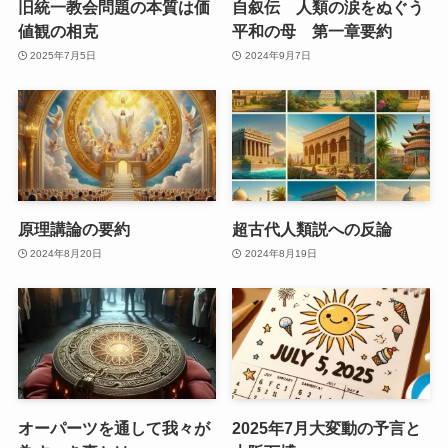
旧統一教会問題の本質は価
自叙伝 人類の涙をぬぐう
値観の相克
平和の母 第一章要約
2025年7月5日
2024年9月7日
原理講論の要約
超古代人類説への反論
2024年8月20日
2024年8月19日
オーパーツを通して我々が
2025年7月大変動の予言と