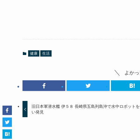
健康
生活
よかっ
旧日本軍潜水艦 伊５８ 長崎県五島列島沖で水中ロボットを
い発見