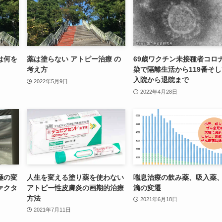
は何を
薬は塗らない アトピー治療 の
69歳ワクチン未接種者コロ
考え方
染で隔離生活から119番そ
入院から退院まで
2022年5月9日
2022年4月28日
極の変
人生を変える塗り薬を使わない
喘息治療の飲み薬、吸入薬
ァクタ
アトピー性皮膚炎の画期的治療
滴の変遷
方法
2021年6月18日
2021年7月11日