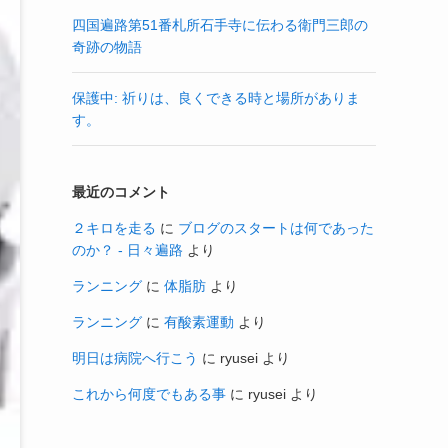
四国遍路第51番札所石手寺に伝わる衛門三郎の
奇跡の物語
保護中: 祈りは、良くできる時と場所がありま
す。
最近のコメント
２キロを走る
に
ブログのスタートは何であった
のか？ - 日々遍路
より
ランニング
に
体脂肪
より
ランニング
に
有酸素運動
より
明日は病院へ行こう
に
ryusei
より
これから何度でもある事
に
ryusei
より