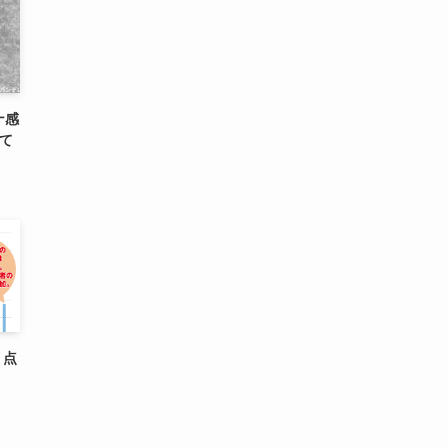
ナ感
して
、点