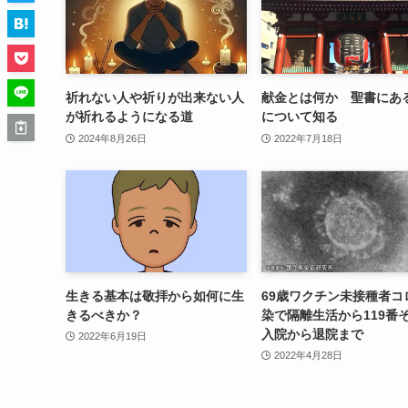
祈れない人や祈りが出来ない人
献金とは何か 聖書にあ
が祈れるようになる道
について知る
2024年8月26日
2022年7月18日
生きる基本は敬拝から如何に生
69歳ワクチン未接種者コ
きるべきか？
染で隔離生活から119番
入院から退院まで
2022年6月19日
2022年4月28日