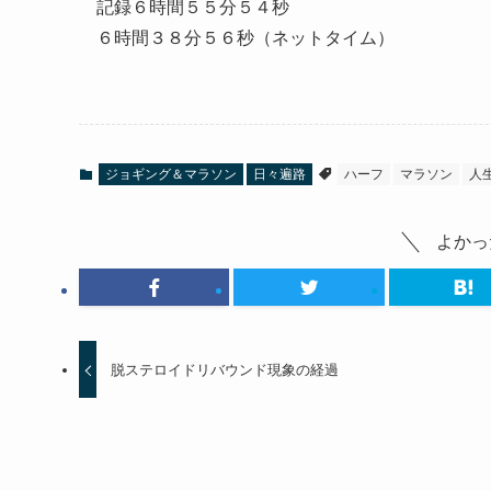
記録６時間５５分５４秒
６時間３８分５６秒（ネットタイム）
ジョギング＆マラソン
日々遍路
ハーフ
マラソン
人
よかっ
脱ステロイドリバウンド現象の経過