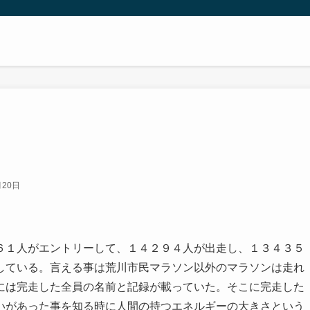
月20日
６１人がエントリーして、１４２９４人が出走し、１３４３５
している。言える事は荒川市民マラソン以外のマラソンは走れ
には完走した全員の名前と記録が載っていた。そこに完走した
いがあった事を知る時に人間の持つエネルギーの大きさという