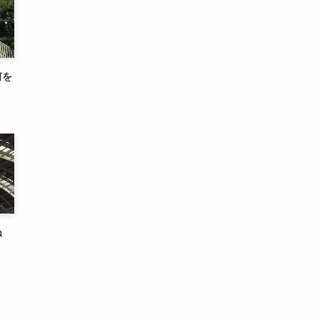
何を
死ぬ