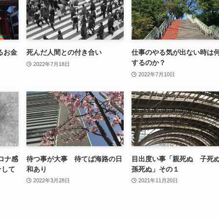
るお金
死んだ人間との付き合い
仕事のやる気が出ない時は
するのか？
2022年7月18日
2022年7月10日
ロナ感
待つ事が大事 待てば海路の日
目出度い事「親死ぬ 子
そして
和あり
孫死ぬ」その１
2022年3月28日
2021年11月20日