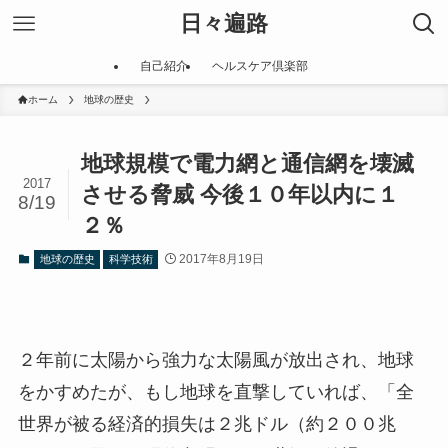
日々遍路
自己紹介
ヘルスケア倶楽部
ホーム
地球の歴史
地球規模で電力網と通信網を壊滅
2017
させる脅威 今後１０年以内に１
8/19
２％
2017年8月19日
地球の歴史
科学技術
２年前に太陽から強力な太陽風が放出され、地球
をかすめたが、もし地球を直撃していれば、「全
世界が被る経済的損失は２兆ドル（約２００兆