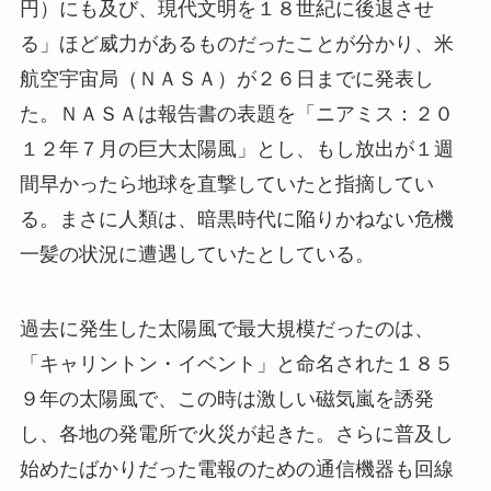
円）にも及び、現代文明を１８世紀に後退させ
る」ほど威力があるものだったことが分かり、米
航空宇宙局（ＮＡＳＡ）が２６日までに発表し
た。ＮＡＳＡは報告書の表題を「ニアミス：２０
１２年７月の巨大太陽風」とし、もし放出が１週
間早かったら地球を直撃していたと指摘してい
る。まさに人類は、暗黒時代に陥りかねない危機
一髪の状況に遭遇していたとしている。
過去に発生した太陽風で最大規模だったのは、
「キャリントン・イベント」と命名された１８５
９年の太陽風で、この時は激しい磁気嵐を誘発
し、各地の発電所で火災が起きた。さらに普及し
始めたばかりだった電報のための通信機器も回線