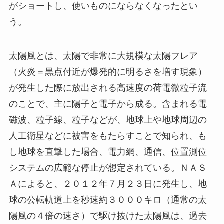
がショートし、使いものにならなくなったとい
う。
太陽風とは、太陽で非常に大規模な太陽フレア
（火炎＝黒点付近が爆発的に明るさを増す現象）
が発生した際に放出される高速度の荷電微粒子流
のことで、主に陽子と電子から成る。含まれる電
磁波、粒子線、粒子などが、地球上や地球周辺の
人工衛星などに被害をもたらすことで知られ、も
し地球を直撃した場合、電力網、通信、位置測位
システムの広範な停止が想定されている。ＮＡＳ
Ａによると、２０１２年７月２３日に発生し、地
球の公転軌道上を秒速約３０００キロ（通常の太
陽風の４倍の速さ）で駆け抜けた太陽風は、過去