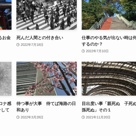
るお金
死んだ人間との付き合い
仕事のやる気が出ない時は
するのか？
2022年7月18日
2022年7月10日
ロナ感
待つ事が大事 待てば海路の日
目出度い事「親死ぬ 子
そして
和あり
孫死ぬ」その１
2022年3月28日
2021年11月20日