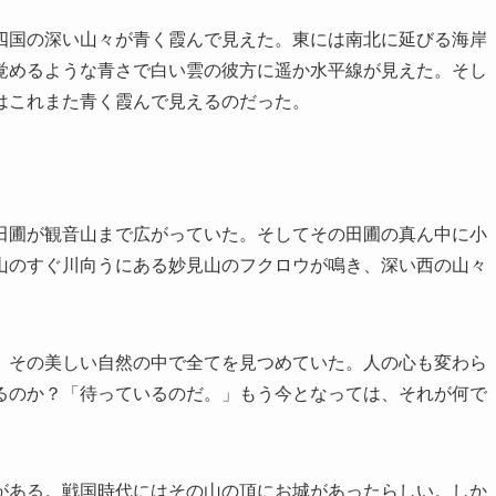
四国の深い山々が青く霞んで見えた。東には南北に延びる海岸
覚めるような青さで白い雲の彼方に遥か水平線が見えた。そし
はこれまた青く霞んで見えるのだった。
田圃が観音山まで広がっていた。そしてその田圃の真ん中に小
山のすぐ川向うにある妙見山のフクロウが鳴き、深い西の山々
。その美しい自然の中で全てを見つめていた。人の心も変わら
るのか？「待っているのだ。」もう今となっては、それが何で
がある。戦国時代にはその山の頂にお城があったらしい。しか