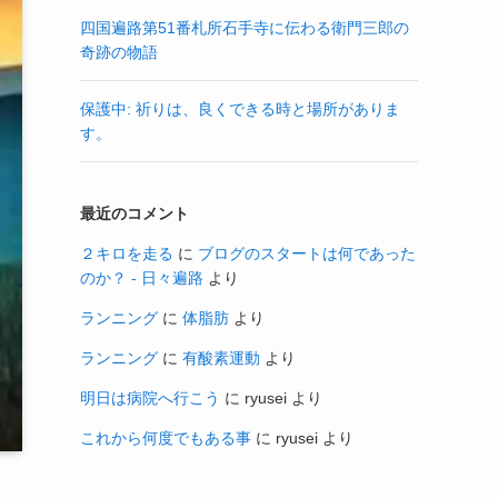
四国遍路第51番札所石手寺に伝わる衛門三郎の
奇跡の物語
保護中: 祈りは、良くできる時と場所がありま
す。
最近のコメント
２キロを走る
に
ブログのスタートは何であった
のか？ - 日々遍路
より
ランニング
に
体脂肪
より
ランニング
に
有酸素運動
より
明日は病院へ行こう
に
ryusei
より
これから何度でもある事
に
ryusei
より