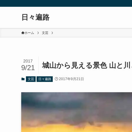
日々遍路
ホーム
文芸
2017
城山から見える景色 山と
9/21
2017年9月21日
文芸
日々遍路