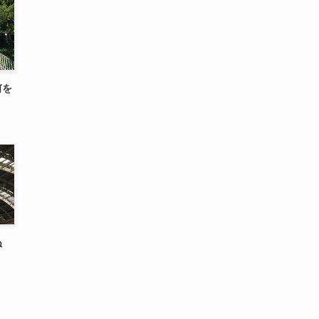
何を
死ぬ