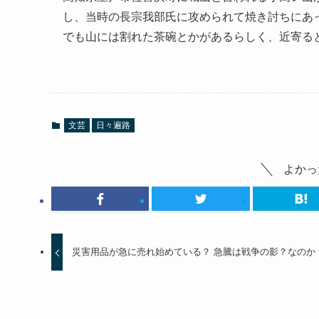
し、当時の長宗我部氏に攻められて焼き討ちにあ
でも山には割れた茶碗とかがあるらしく、近寄る
文芸
日々遍路
よかっ
災害用品が急に売れ始めている？ 急騰は戦争の影？なのか