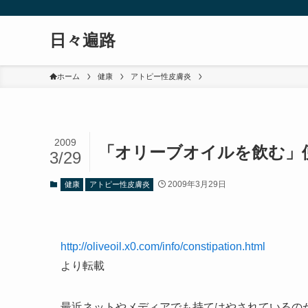
日々遍路
ホーム
健康
アトピー性皮膚炎
2009
「オリーブオイルを飲む」
3/29
2009年3月29日
健康
アトピー性皮膚炎
http://oliveoil.x0.com/info/constipation.html
より転載
最近ネットやメディアでも持てはやされているの