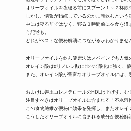
オリーブオイルを夜寝る前にスプーン１～２杯飲
しかし、情報が錯綜しているのか…朝飲むという
中には寝る前ではなく、寝る３時間前に夕食を済
う記述も。
どれがベストな便秘解消につながるかわかりませ
オリーブオイルを飲む健康法はスペインでも人気
オレイン酸はαリノレン酸に比べて酸化に強く、
また、オレイン酸が豊富なオリーブオイルには、悪
おまけに善玉コレステロールのHDLは下げず、む
注目すべきはオリーブオイルに含まれる「不水溶
この食物繊維が便秘に効果を発揮し、またオレイ
こうしたオリーブオイルに含まれる成分が便秘解