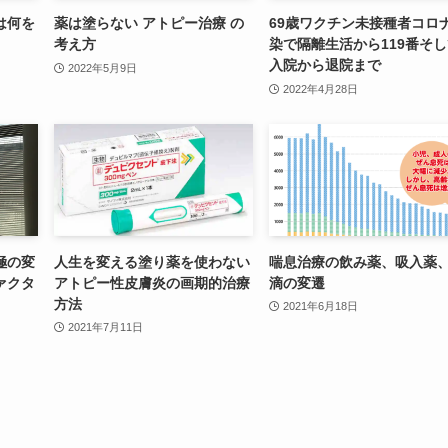
は何を
薬は塗らない アトピー治療 の
69歳ワクチン未接種者コロ
考え方
染で隔離生活から119番そ
入院から退院まで
2022年5月9日
2022年4月28日
極の変
人生を変える塗り薬を使わない
喘息治療の飲み薬、吸入薬
ァクタ
アトピー性皮膚炎の画期的治療
滴の変遷
方法
2021年6月18日
2021年7月11日