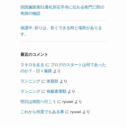
四国遍路第51番札所石手寺に伝わる衛門三郎の
奇跡の物語
保護中: 祈りは、良くできる時と場所がありま
す。
最近のコメント
２キロを走る
に
ブログのスタートは何であった
のか？ - 日々遍路
より
ランニング
に
体脂肪
より
ランニング
に
有酸素運動
より
明日は病院へ行こう
に
ryusei
より
これから何度でもある事
に
ryusei
より