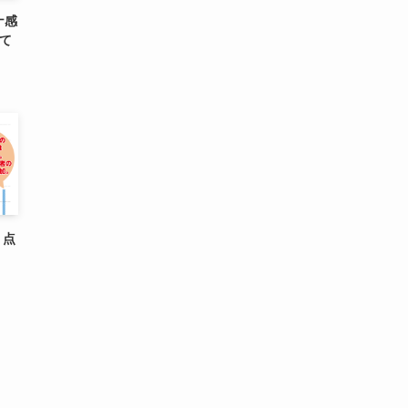
ナ感
して
、点